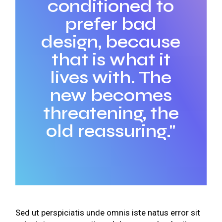
conditioned to
prefer bad
design, because
that is what it
lives with. The
new becomes
threatening, the
old reassuring."
Sed ut perspiciatis unde omnis iste natus error sit